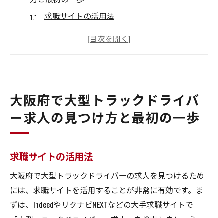
求職サイトの活用法
地域特化型求人情報の探し方
信頼性の高い求人情報を選ぶ方法
初めての求人検索で知っておくべきこと
求人情報の比較と分析
大阪府で大型トラックドライバ
求人情報を見つけた後の行動
ー求人の見つけ方と最初の一歩
大型トラックドライバー求人を大阪府で探すた
めの効率的なサイト
主要な求人サイトの特徴
求職サイトの活用法
地域特化型サイトの利点
大阪府で大型トラックドライバーの求人を見つけるため
信頼性のあるサイトの見分け方
には、求職サイトを活用することが非常に有効です。ま
求人サイトの使い方ガイド
ずは、IndeedやリクナビNEXTなどの大手求職サイトで
効率的な検索方法