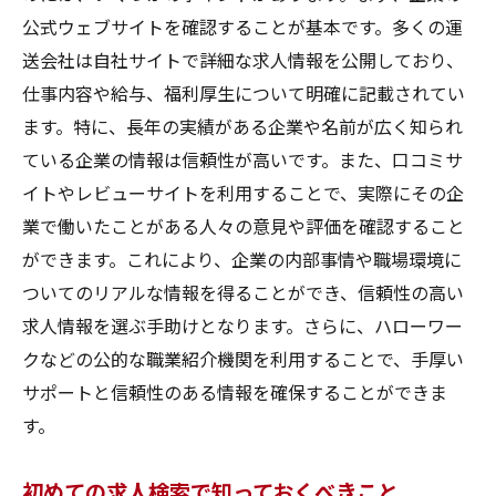
公式ウェブサイトを確認することが基本です。多くの運
応募書類の準備方法
送会社は自社サイトで詳細な求人情報を公開しており、
面接対策のポイント
仕事内容や給与、福利厚生について明確に記載されてい
運送会社とのコミュニケーションの取り方
ます。特に、長年の実績がある企業や名前が広く知られ
内定後の準備事項
ている企業の情報は信頼性が高いです。また、口コミサ
初めての出勤日までのステップ
イトやレビューサイトを利用することで、実際にその企
長期的なキャリアプランの立て方
業で働いたことがある人々の意見や評価を確認すること
大阪府で大型トラックドライバー求人に応募す
ができます。これにより、企業の内部事情や職場環境に
る際に注意すべきこと
ついてのリアルな情報を得ることができ、信頼性の高い
求人情報を選ぶ手助けとなります。さらに、ハローワー
応募書類の書き方
クなどの公的な職業紹介機関を利用することで、手厚い
面接時の注意点
サポートと信頼性のある情報を確保することができま
面接時の服装とマナー
す。
応募前に確認すべき情報
応募先企業の評判の調査方法
初めての求人検索で知っておくべきこと