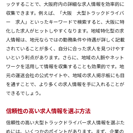
公式サイトでしか見つからない求人情報
ックすることで、大阪府内の詳細な求人情報を効率的に
公式サイトの求人情報の更新頻度
収集できます。例えば、「大阪 大型トラックドライバ
ー 求人」といったキーワードで検索すると、大阪に特
公式サイト利用の利便性
化した求人がヒットしやすくなります。地域特化型の求
公式サイトでの応募プロセス
人情報は、地元ならではの勤務条件や待遇が詳しく記載
大阪府での大型トラックドライバー求人を見極
されていることが多く、自分に合った求人を見つけやす
めるための重要なポイント
いという利点があります。さらに、地域の人脈やネット
求人の信頼性を見極める方法
ワークを活用して情報を収集することも効果的です。地
求人詳細の確認ポイント
元の運送会社の公式サイトや、地域の求人掲示板にも目
企業情報の調査方法
を通すことで、より多くの求人情報を手に入れることが
求人内容の比較と分析
できるでしょう。
求人詐欺を避けるための注意点
信頼性の高い求人情報を選ぶ方法
適切な求人選びの秘訣
信頼性の高い大型トラックドライバー求人情報を選ぶた
大型トラックドライバー求人を大阪府で見つけ
めには、いくつかのポイントがあります。まず、企業の
た後の次のステップ