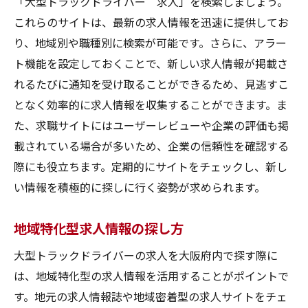
「大型トラックドライバー 求人」を検索しましょう。
求人サイトの最新情報をチェックする方法
これらのサイトは、最新の求人情報を迅速に提供してお
大阪府の大型トラックドライバー求人情報誌を
り、地域別や職種別に検索が可能です。さらに、アラー
活用するポイント
ト機能を設定しておくことで、新しい求人情報が掲載さ
定期購読のメリット
れるたびに通知を受け取ることができるため、見逃すこ
となく効率的に求人情報を収集することができます。ま
信頼性の高い情報誌の選び方
た、求職サイトにはユーザーレビューや企業の評価も掲
求人情報の見方とポイント
載されている場合が多いため、企業の信頼性を確認する
情報誌を活用した効果的な情報収集
際にも役立ちます。定期的にサイトをチェックし、新し
信頼性の高い情報誌の見分け方
い情報を積極的に探しに行く姿勢が求められます。
求人情報誌とサイトの併用方法
信頼性の高い運送会社の公式サイトで大型トラ
地域特化型求人情報の探し方
ックドライバー求人を探すメリット
大型トラックドライバーの求人を大阪府内で探す際に
公式サイトでの求人情報の信頼度
は、地域特化型の求人情報を活用することがポイントで
公式サイトの求人情報の探し方
す。地元の求人情報誌や地域密着型の求人サイトをチェ