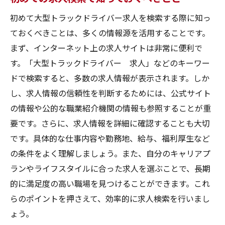
応募後のフォローアップ
初めて大型トラックドライバー求人を検索する際に知っ
大阪府の大型トラックドライバー求人で成功す
ておくべきことは、多くの情報源を活用することです。
るための秘訣
まず、インターネット上の求人サイトは非常に便利で
成功するための心構え
す。「大型トラックドライバー 求人」などのキーワー
キャリアアップのためのスキル習得
ドで検索すると、多数の求人情報が表示されます。しか
同業者とのネットワーキングの方法
し、求人情報の信頼性を判断するためには、公式サイト
の情報や公的な職業紹介機関の情報も参照することが重
長期的なキャリアビジョンの設定
要です。さらに、求人情報を詳細に確認することも大切
健康管理と仕事のバランス
です。具体的な仕事内容や勤務地、給与、福利厚生など
持続的なモチベーションの保ち方
の条件をよく理解しましょう。また、自分のキャリアプ
ランやライフスタイルに合った求人を選ぶことで、長期
的に満足度の高い職場を見つけることができます。これ
らのポイントを押さえて、効率的に求人検索を行いまし
ょう。