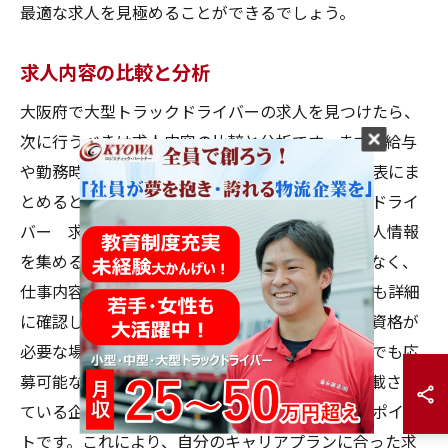
最適な求人を見極めることができるでしょう。
求人内容の比較と分析
大阪府で大型トラックドライバーの求人を見つけたら、
次に行うべきは求人内容の比較と分析です。まず、給与
や勤務時間、福利厚生などの基本的な条件を一覧表にま
とめると良いでしょう。この際、「大型トラックドライ
バー 求人」のキーワードを検索して、複数の求人情報
を集めることが重要です。また、勤務条件だけでなく、
仕事内容や求められるスキル、キャリアパスなども詳細
に確認しましょう。例えば、ある企業では特定の資格が
必要な場合があり、一方で他の企業では未経験者でも応
募可能な場合があります。さらに、求人情報に記載され
ている企業のビジョンやミッションも重要な比較ポイン
トです。これにより、自分のキャリアプランに合った求