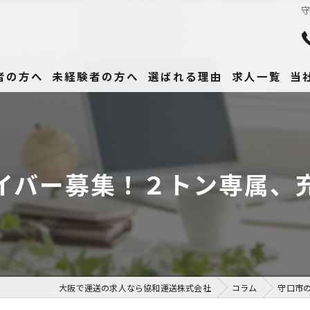
者の方へ
未経験者の方へ
選ばれる理由
求人一覧
当
未
正
イバー募集！２トン専属、
高
女
働
大阪で運送の求人なら協和運送株式会社
コラム
守口市