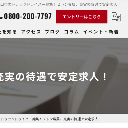
守口市のトラックドライバー募集！２トン専属、充実の待遇で安定求人！
0800-200-7797
エントリーはこちら
社を知る
アクセス
ブログ
コラム
イベント・新着
経験
社員
充実の待遇で安定求人！
収入
性
きやすい
のトラックドライバー募集！２トン専属、充実の待遇で安定求人！