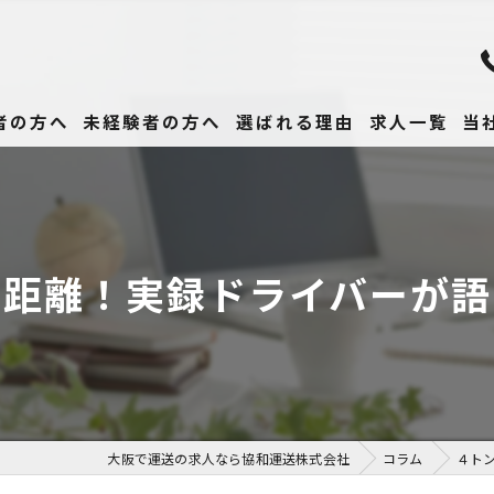
者の方へ
未経験者の方へ
選ばれる理由
求人一覧
当
未
正
界距離！実録ドライバーが語
高
女
働
大阪で運送の求人なら協和運送株式会社
コラム
４ト