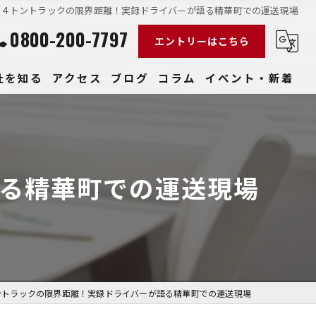
４トントラックの限界距離！実録ドライバーが語る精華町での運送現場
0800-200-7797
エントリーはこちら
社を知る
アクセス
ブログ
コラム
イベント・新着
経験
社員
る精華町での運送現場
収入
性
きやすい
ントラックの限界距離！実録ドライバーが語る精華町での運送現場