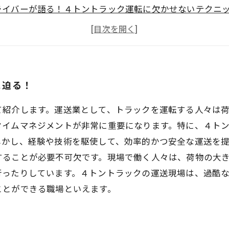
ライバーが語る！４トントラック運転に欠かせないテクニ
トントラックの積載量と距離を正確に把握する方法とは？
華町で働く４トントラックドライバーが抱える課題と解決
に迫る！
て紹介します。運送業として、トラックを運転する人々は
タイムマネジメントが非常に重要になります。特に、４ト
しかし、経験や技術を駆使して、効率的かつ安全な運送を
することが必要不可欠です。現場で働く人々は、荷物の大
行ったりしています。４トントラックの運送現場は、過酷
ことができる職場といえます。