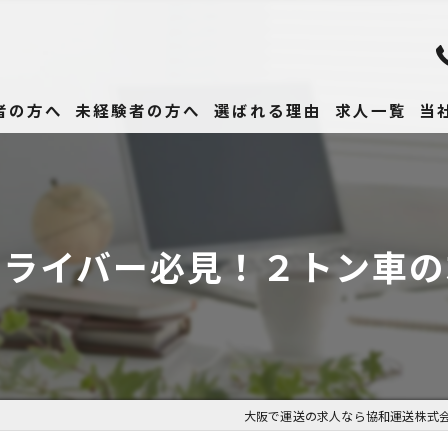
者の方へ
未経験者の方へ
選ばれる理由
求人一覧
当
未
正
ドライバー必見！２トン車の
高
女
働
大阪で運送の求人なら協和運送株式