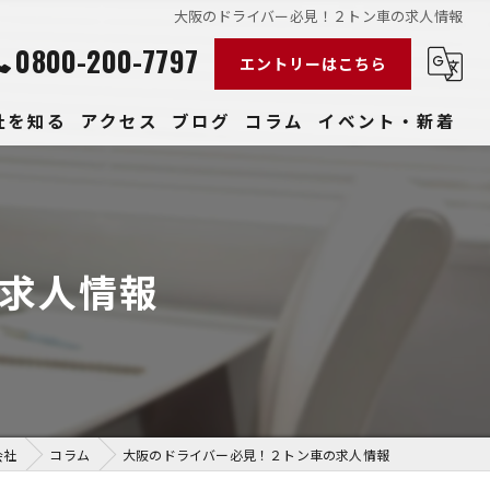
大阪のドライバー必見！２トン車の求人情報
0800-200-7797
エントリーはこちら
社を知る
アクセス
ブログ
コラム
イベント・新着
経験
社員
求人情報
収入
性
きやすい
会社
コラム
大阪のドライバー必見！２トン車の求人情報