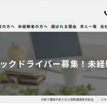
者の方へ
未経験者の方へ
選ばれる理由
求人一覧
当
未
正
ラックドライバー募集！未経
高
女
働
大阪で運送の求人なら協和運送株式会社
コラ