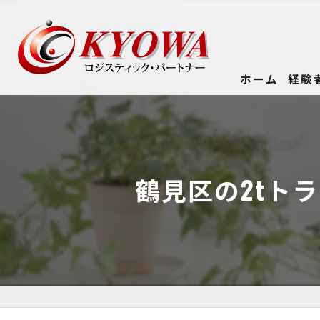
ホーム
経験
鶴見区の2tト