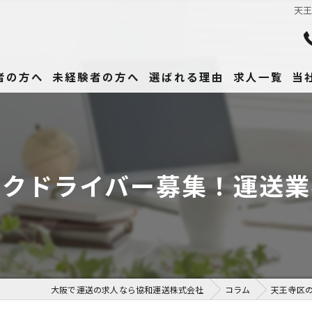
天
者の方へ
未経験者の方へ
選ばれる理由
求人一覧
当
未
正
ックドライバー募集！運送業
高
女
働
大阪で運送の求人なら協和運送株式会社
コラム
天王寺区