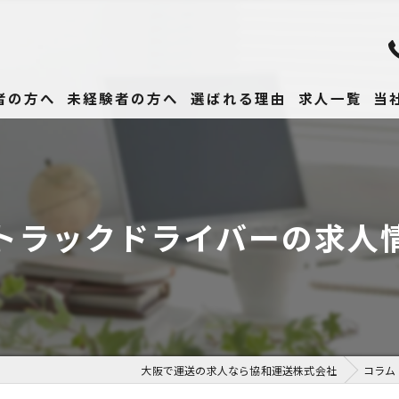
者の方へ
未経験者の方へ
選ばれる理由
求人一覧
当
未
正
トラックドライバーの求人
高
女
働
大阪で運送の求人なら協和運送株式会社
コラム