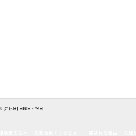
8:00 [定休日] 日曜日・祝日
経験者の方へ
先輩社員インタビュー
選ばれる理由
未経