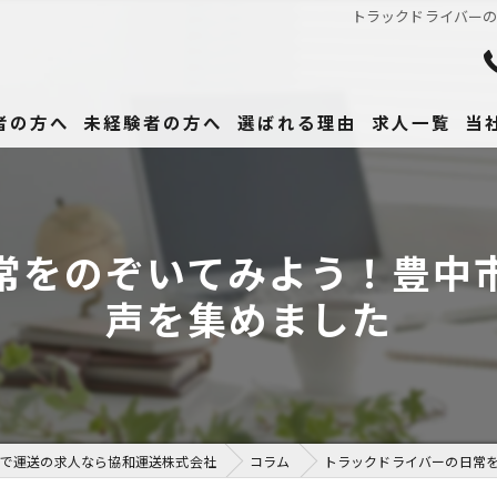
トラックドライバー
者の方へ
未経験者の方へ
選ばれる理由
求人一覧
当
未
正
常をのぞいてみよう！豊中
高
声を集めました
女
働
で運送の求人なら協和運送株式会社
コラム
トラックドライバーの日常