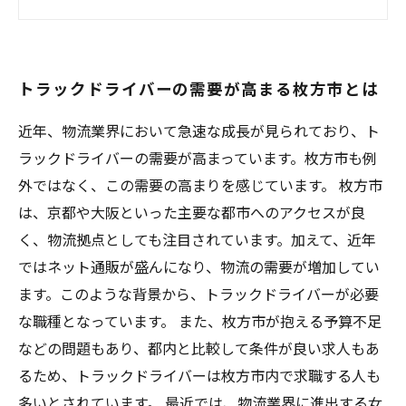
トラック運転のプロとして求められるスキルと
は
未経験でもチャンスあり！トラックドライバー
トラックドライバーの需要が高まる枚方市とは
としてのキャリアアップの可能性
近年、物流業界において急速な成長が見られており、ト
ラックドライバーの需要が高まっています。枚方市も例
外ではなく、この需要の高まりを感じています。 枚方市
は、京都や大阪といった主要な都市へのアクセスが良
く、物流拠点としても注目されています。加えて、近年
ではネット通販が盛んになり、物流の需要が増加してい
ます。このような背景から、トラックドライバーが必要
な職種となっています。 また、枚方市が抱える予算不足
などの問題もあり、都内と比較して条件が良い求人もあ
るため、トラックドライバーは枚方市内で求職する人も
多いとされています。 最近では、物流業界に進出する女