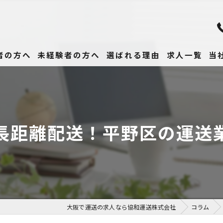
者の方へ
未経験者の方へ
選ばれる理由
求人一覧
当
未
正
長距離配送！平野区の運送
高
女
働
大阪で運送の求人なら協和運送株式会社
コラム