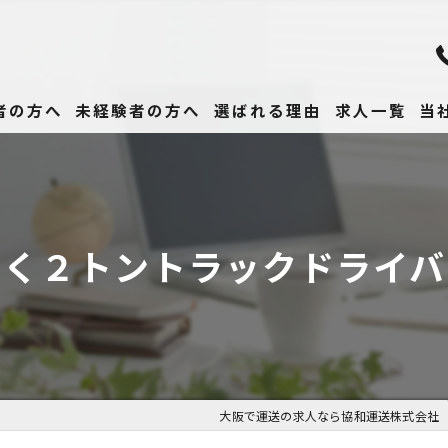
者の方へ
未経験者の方へ
選ばれる理由
求人一覧
当
未
正
働く２トントラックドライバ
高
女
働
大阪で運送の求人なら協和運送株式会社