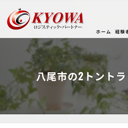
ホーム
経験
八尾市の2トント