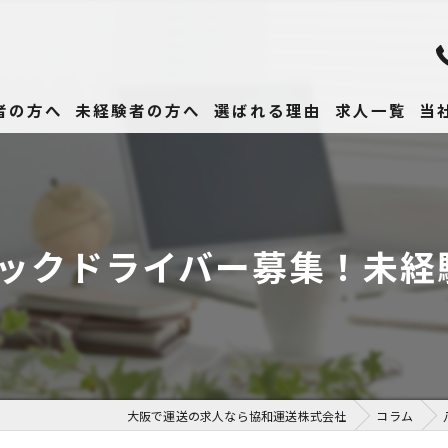
者の方へ
未経験者の方へ
選ばれる理由
求人一覧
当
未
正
ラックドライバー募集！未経
高
女
働
大阪で運送の求人なら協和運送株式会社
コラム