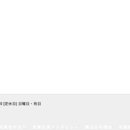
8:00 [定休日] 日曜日・祝日
経験者の方へ
先輩社員インタビュー
選ばれる理由
未経