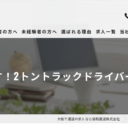
者の方へ
未経験者の方へ
選ばれる理由
求人一覧
当
未
正
す！2トントラックドライバ
高
女
働
大阪で運送の求人なら協和運送株式会社