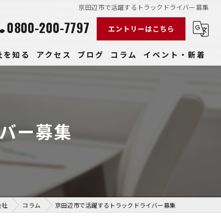
京田辺市で活躍するトラックドライバー募集
0800-200-7797
エントリーはこちら
社を知る
アクセス
ブログ
コラム
イベント・新着
経験
社員
バー募集
収入
性
きやすい
会社
コラム
京田辺市で活躍するトラックドライバー募集