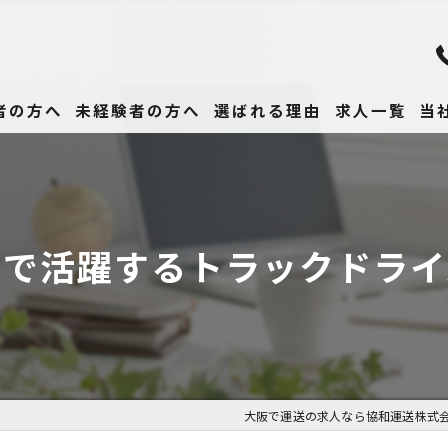
者の方へ
未経験者の方へ
選ばれる理由
求人一覧
当
未
正
市で活躍するトラックドライ
高
女
働
大阪で運送の求人なら協和運送株式