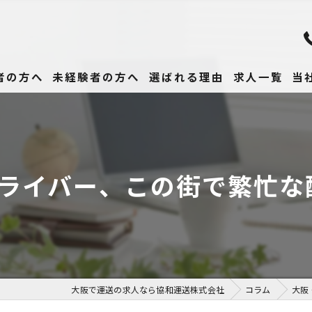
者の方へ
未経験者の方へ
選ばれる理由
求人一覧
当
未
正
ドライバー、この街で繁忙な
高
女
働
大阪で運送の求人なら協和運送株式会社
コラム
大阪