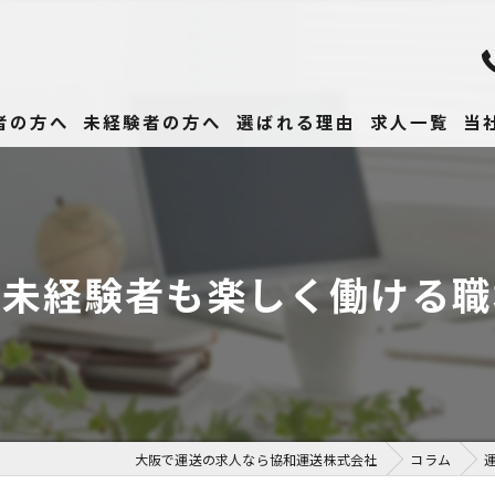
者の方へ
未経験者の方へ
選ばれる理由
求人一覧
当
未
正
！未経験者も楽しく働ける職
高
女
働
大阪で運送の求人なら協和運送株式会社
コラム