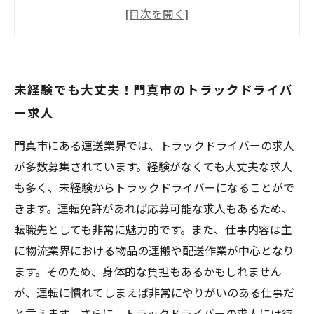
門真市でのトラック運転手求人情報
トラックドライバー未経験でもOK！門真市の求
人情報
大阪・門真市のトラックドライバー求人で新し
未経験でも大丈夫！門真市のトラックドライバ
いキャリアを始めよう！
ー求人
門真市にある運送業界では、トラックドライバーの求人
が多数募集されています。経験がなくても大丈夫な求人
も多く、未経験からトラックドライバーになることがで
きます。運転免許があれば応募可能な求人もあるため、
転職先としても非常に魅力的です。また、仕事内容は主
に物流業界における物品の運搬や配送作業が中心となり
ます。そのため、身体的な負担もあるかもしれません
が、運転に慣れてしまえば非常にやりがいのある仕事だ
と言えます。さらに、トラックドライバーの求人には待