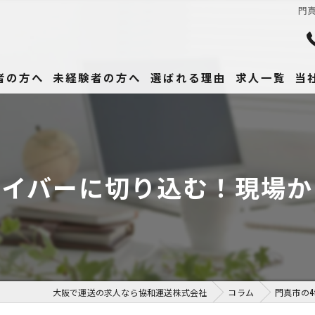
門
者の方へ
未経験者の方へ
選ばれる理由
求人一覧
当
未
正
ライバーに切り込む！現場
高
女
働
大阪で運送の求人なら協和運送株式会社
コラム
門真市の