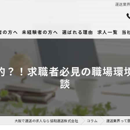
運送業
者の方へ
未経験者の方へ
選ばれる理由
求人一覧
当
未
正
的？！求職者必見の職場環
高
談
女
働
大阪で運送の求人なら協和運送株式会社
コラム
運送業界って