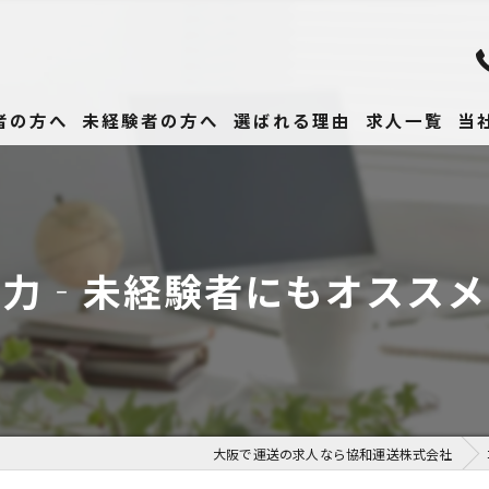
者の方へ
未経験者の方へ
選ばれる理由
求人一覧
当
未
正
魅力‐未経験者にもオススメ
高
女
働
大阪で運送の求人なら協和運送株式会社